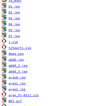
zx_evo/
01.jpg
02.jpg
03.jpg
04.jpg
05.jpg
07.jpg
1.zip
525part1.zip
8meg.png
a600.jpg
a600_2.jpg
a600_3.jpg
argo0.jpg
argo1.jpg
argo2.jpg
argo_fv-6511.zip
BDI.gif