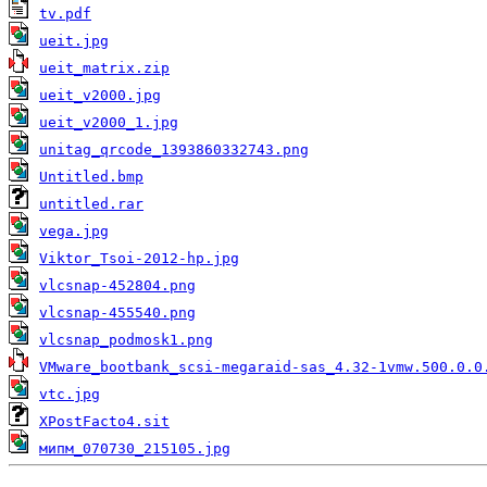
tv.pdf
ueit.jpg
ueit_matrix.zip
ueit_v2000.jpg
ueit_v2000_1.jpg
unitag_qrcode_1393860332743.png
Untitled.bmp
untitled.rar
vega.jpg
Viktor_Tsoi-2012-hp.jpg
vlcsnap-452804.png
vlcsnap-455540.png
vlcsnap_podmosk1.png
VMware_bootbank_scsi-megaraid-sas_4.32-1vmw.500.0.0
vtc.jpg
XPostFacto4.sit
мипм_070730_215105.jpg