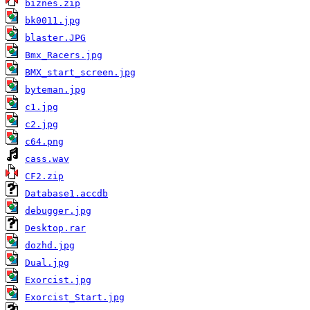
biznes.zip
bk0011.jpg
blaster.JPG
Bmx_Racers.jpg
BMX_start_screen.jpg
byteman.jpg
c1.jpg
c2.jpg
c64.png
cass.wav
CF2.zip
Database1.accdb
debugger.jpg
Desktop.rar
dozhd.jpg
Dual.jpg
Exorcist.jpg
Exorcist_Start.jpg