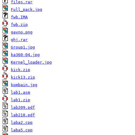
files.rar
Full_pack.jpg
fwb.IMA
fwb.zip
gavno.png
ghj.rar
Group1.jpg
ka360-04.jpg
Kernel_loader.jpg
kick.zip
kick13.zip
kombain.jpg
lab1.asm
lab1.zip
lab209.pdf
lab210.pdf
laba2.cpp
laba5.cpp