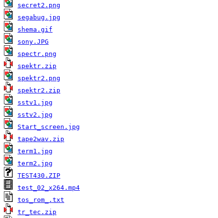
secret2.png
segabug.jpg
shema.gif
sony.JPG
spectr.png
spektr.zip
spektr2.png
spektr2.zip
sstv1.jpg
sstv2.jpg
Start_screen.jpg
tape2wav.zip
term1.jpg
term2.jpg
TEST430.ZIP
test_02_x264.mp4
tos_rom_.txt
tr_tec.zip