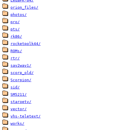
LedaPK-04/
orion_files/
photos/
pro/
pts/
rk86/
rocketpolk44/
ROMs/
rtr/
sav2wav1/
scorp_old/
Scorpion/
sid/
SM5211/
staroetv/
vector/
vhs-teletext/
works/