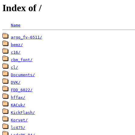
Index of /
Name
argo_fv-6511/
bemz/
c16/
cbm_font/
cl/
Documents/
DVK/
FDD_6022/
hffax/
KACuk/
KickFlash/
Korvet/
lc475/