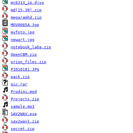
mc6313_ip.djvu
md(15-39).zip
megaramhd.zip
MOV0085A.3gp
myfoto.jpg
newart.jpg
notebook_laba.zip
OpenCBM.zip
orion_files.zip
P1010181.JPG
pack.zip
pic.rar
Prodigi.mod
Projects.zip
sample.mp3
SAV2WAV.exe
sav2wav1.zip
secret.zip